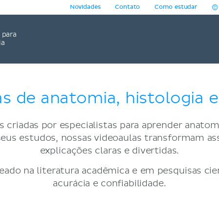
Novidades
Contato
Como estudar
para
ia
s de anatomia, histologia e 
 criadas por especialistas para aprender anatomia
ar seus estudos, nossas videoaulas transformam 
explicações claras e divertidas.
ado na literatura acadêmica e em pesquisas cien
acurácia e confiabilidade.