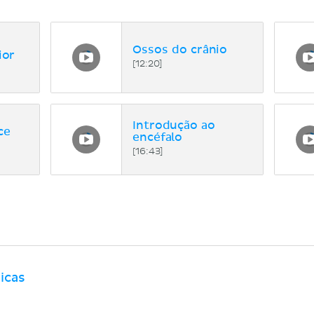
Ossos do crânio
ior
[12:20]
Introdução ao
ce
encéfalo
[16:43]
icas