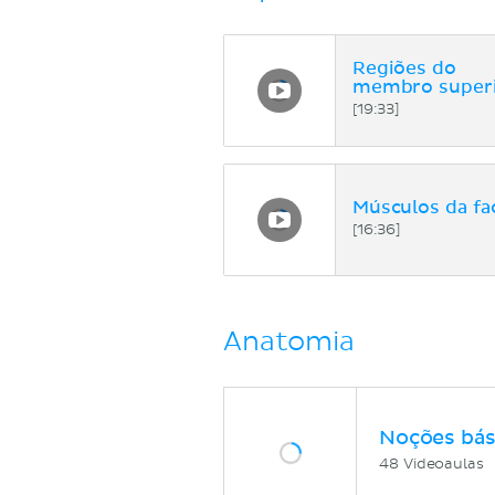
Regiões do
membro super
[19:33]
Músculos da fa
[16:36]
Anatomia
Noções bás
48 Videoaulas