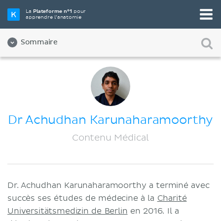
La
Plateforme n°1
pour
apprendre l’anatomie
Sommaire
À propos de nous
Qualité
Diversité et inclusion
Dr Achudhan Karunaharamoorthy
Équipe
Contenu Médical
Partenaires
Carrières
Dr. Achudhan Karunaharamoorthy a terminé avec
Contact
succès ses études de médecine à la
Charité
Mentions légales
Universitätsmedizin de Berlin
en 2016. Il a