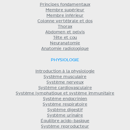
Principes fondamentaux
Membre supérieur
Membre inférieur
Colonne vertébrale et dos
Thorax
Abdomen et pelvis
Tête et cou
Neuranatomie
Anatomie radiologique
PHYSIOLOGIE
Introduction à la physiologie
Système musculaire
Système nerveux
Système cardiovasculaire
Système lymphatique et système immunitaire
Système endocrinien
Système respiratoire
Système digestif
Système urinaire
Équilibre acido-basique
Système reproducteur