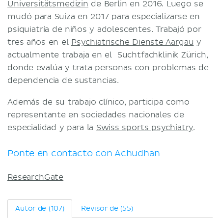
Universitätsmedizin
de Berlin en 2016. Luego se
Términos y condiciones
mudó para Suiza en 2017 para especializarse en
Política de privacidad
psiquiatría de niños y adolescentes. Trabajó por
tres años en el
Psychiatrische Dienste Aargau
y
actualmente trabaja en el Suchtfachklinik Zürich,
donde evalúa y trata personas con problemas de
dependencia de sustancias.
Además de su trabajo clínico, participa como
representante en sociedades nacionales de
especialidad y para la
Swiss sports psychiatry
.
Ponte en contacto con Achudhan
ResearchGate
Autor de (107)
Revisor de (55)