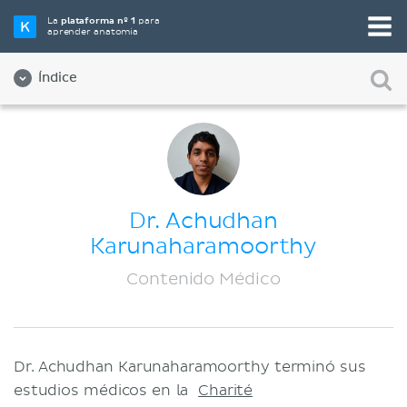
La
plataforma nº 1
para
aprender anatomía
Índice
Sobre nosotros
Calidad
Diversidad e Inclusión
Dr. Achudhan
Equipo
Karunaharamoorthy
Aliados
Contenido Médico
Empleos
Contact
Dr. Achudhan Karunaharamoorthy terminó sus
Compañía
estudios médicos en la
Charité