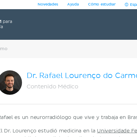
Novedades
Ayuda
Cómo estudiar
Esp
1
para
ía
armo
Dr. Rafael Lourenço do Carm
Contenido Médico
Rafael es un neurorradiólogo que vive y trabaja en Bras
El Dr. Lourenço estudió medicina en la
Universidade Fe