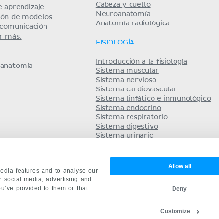
Cabeza y cuello
 aprendizaje
Neuroanatomía
ción de modelos
Anatomía radiológica
y comunicación
r más.
FISIOLOGÍA
Introducción a la fisiología
e anatomía
Sistema muscular
Sistema nervioso
Sistema cardiovascular
Sistema linfático e inmunológico
Sistema endocrino
Sistema respiratorio
Sistema digestivo
Sistema urinario
Equilibrio ácido base
Sistema reproductor
Allow all
edia features and to analyse our
ur social media, advertising and
ou’ve provided to them or that
Deny
Customize
mpañía
Términos y condiciones
Privacidad
English
De