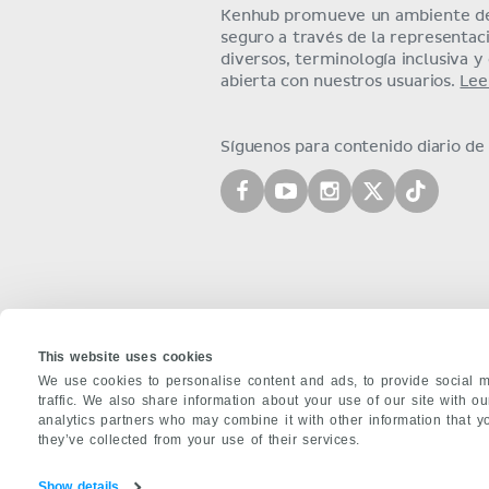
Kenhub promueve un ambiente de
seguro a través de la representa
diversos, terminología inclusiva 
abierta con nuestros usuarios.
Lee
Síguenos para contenido diario d
This website uses cookies
We use cookies to personalise content and ads, to provide social m
traffic. We also share information about your use of our site with o
analytics partners who may combine it with other information that y
ACERCA DE NOSOTROS
they’ve collected from your use of their services.
Equipo
Aliados
Trabajos
Contacto
Co
Show details