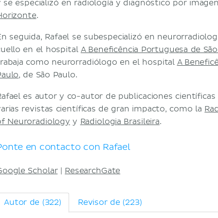
y se especializó en radiología y diagnóstico por image
Horizonte
.
En seguida, Rafael se subespecializó en neurorradiolog
cuello en el hospital
A Beneficência Portuguesa de São
trabaja como neurorradiólogo en el hospital
A Benefic
Paulo
, de São Paulo.
Rafael es autor y co-autor de publicaciones científicas 
varias revistas científicas de gran impacto, como la
Rad
of Neuroradiology
y
Radiologia Brasileira
.
Ponte en contacto con Rafael
Google Scholar
|
ResearchGate
Autor de (322)
Revisor de (223)