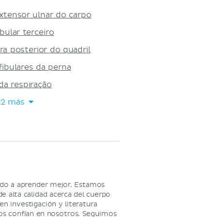
xtensor ulnar do carpo
bular terceiro
a posterior do quadril
ibulares da perna
da respiração
12 más
ndo a aprender mejor. Estamos
e alta calidad acerca del cuerpo
n investigación y literatura
ios confían en nosotros. Seguimos