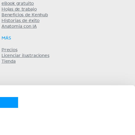
eBook gratuito
Hojas de trabajo
Beneficios de Kenhub
Historias de éxito
Anatomia con IA
MÁS
Precios
Licenciar ilustraciones
Tienda
KENHUB EN...
utsch
Português
Français
русский
中文