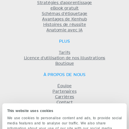
Stratégies d'apprentissage
eBook gratuit
Schémas d'étiquetage
Avantages de Kenhub
Histoires de réussite
Anatomie avec IA
PLUS
Tarifs
Licence d'utilisation de nos illustrations
Boutique
À PROPOS DE NOUS
Équipe
Partenaires
Carrières
Contact
Mentions légales
This website uses cookies
Conditions
We use cookies to personalise content and ads, to provide social
Politique de confidentialité
media features and to analyse our traffic. We also share
KENHUB EN...
information about your use of our site with our social media,