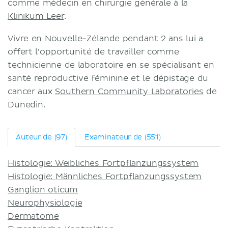
comme médecin en chirurgie générale à la
Termes et conditions
Klinikum Leer
.
Politique de confidentialité
Vivre en Nouvelle-Zélande pendant 2 ans lui a
offert l'opportunité de travailler comme
technicienne de laboratoire en se spécialisant en
santé reproductive féminine et le dépistage du
cancer aux
Southern Community Laboratories
de
Dunedin.
Auteur de (97)
Examinateur de (551)
Histologie: Weibliches Fortpflanzungssystem
Histologie: Männliches Fortpflanzungssystem
Ganglion oticum
Neurophysiologie
Dermatome