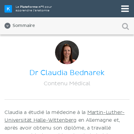
La
Plateforme n°1
pour
apprendre l’anatomie
Sommaire
À propos de nous
Qualité
Diversité et inclusion
Dr Claudia Bednarek
Équipe
Contenu Médical
Partenaires
Carrières
Claudia a étudié la médecine à la
Martin-Luther-
Contact
Universität Halle-Wittenberg
en Allemagne et,
Mentions légales
après avoir obtenu son diplôme, a travaillé